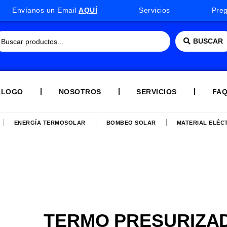
Envíanos un Email
AQUÍ
Servicios
Pre
BUSCAR
ÁLOGO
NOSOTROS
SERVICIOS
FA
ENERGÍA TERMOSOLAR
BOMBEO SOLAR
MATERIAL ELÉC
TERMO PRESURIZA