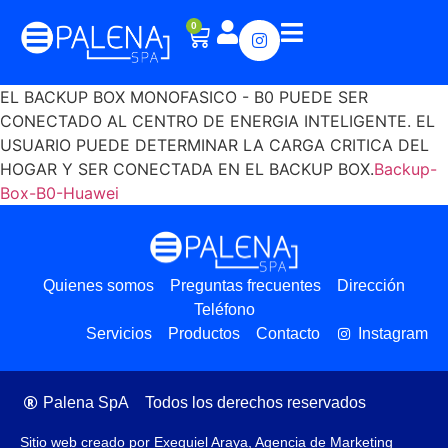
0
EL BACKUP BOX MONOFASICO - B0 PUEDE SER
CONECTADO AL CENTRO DE ENERGIA INTELIGENTE. EL
USUARIO PUEDE DETERMINAR LA CARGA CRITICA DEL
HOGAR Y SER CONECTADA EN EL BACKUP BOX.
Backup-
Box-B0-Huawei
Quienes somos
Preguntas frecuentes
Dirección
Teléfono
Servicios
Productos
Contacto
Instagram
Palena SpA
Todos los derechos reservados
Sitio web creado por Exequiel Araya, Agencia de Marketing